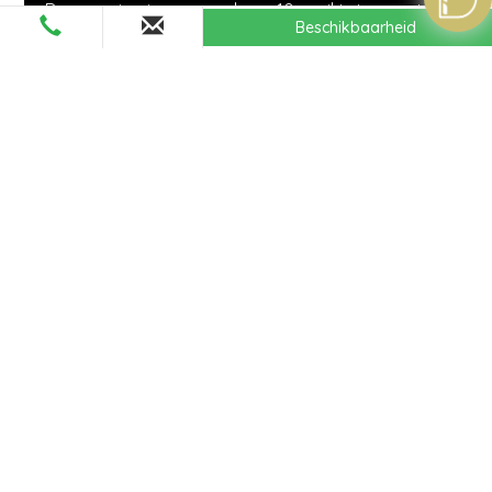
De camping is geopend van 10 april tot en met 20
Beschikbaarheid
september 2026.
Onze prijzen
Promoties
Contact
Route de Sandun, lieu dit Leveno - 44350 - Guérande
Tel : +33 (0)2 40 24 79 30
Web :
www.camping-leveno.com
Email :
info@camping-leveno.com
Non-contractual photo
Links