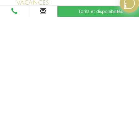
vacances :
Tarifs et disponibilités
La
baie de la Baule
est considérée comme l’une des
plus
belles baies du monde
, comme un petit coin de paradis au
cœur de de la
région de Loire Atlantique
. Besoin de
changer d’air ? La forêt d’Escoublac est idéale que ce soit
pour sortir et faire votre jogging quotidien ou simplement
vous promener en famille.
Le
parc des Dryades
est également un incontournable de la
Baule. Aménagé et pensé pour vos enfants, à l’image de la
grande aire de jeux qui le compose, le parc possède
également un
amphithéâtre de 2000 places
où s’animent
régulièrement des
événements, spectacles et concerts
.
Pour les amateurs de jeux et de prestige, le célèbre
casino
Barrière de la Baule
vous ouvre ses portes. Machines à
sous, poker, blackjack, trouvez votre bonheur dans les
grands jeux classiques proposés par l’établissement.