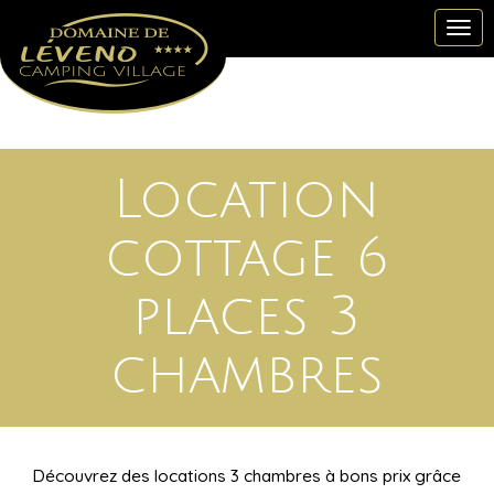
Togg
navi
Location
cottage 6
places 3
chambres
Découvrez des locations 3 chambres à bons prix grâce