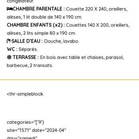
congélateur.
CHAMBRE PARENTALE :
Couette 220 X 240, oreillers,
alèses, 1 lit double de 140 x 190 cm.
CHAMBRE ENFANTS (x2) :
Couettes 140 X 200, oreillers,
alèses, 2 lits simple 80 x 190 cm.
SALLE D’EAU :
Douche, lavabo.
WC :
Séparés.
TERRASSE :
En bois avec table et chaises, parasol,
barbecue, 2 transats.
<thr-simpleblock
categories="['9')
site="1571" date="2024-04"
day="samedi"