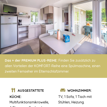
Das + der PREMIUM PLUS-REIHE:
Finden Sie zusätzlich zu
allen Vorteilen der KOMFORT-Reihe eine Spülmaschine, einen
zweiten Fernseher im Elternschlafzimmer.
AUSGESTATTETE
WOHNZIMMER:
KÜCHE:
TV, 1 Sofa, 1 Tisch mit
Multifunktionsmikrowelle,
Stühlen, Heizung.