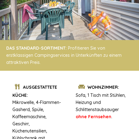
DAS STANDARD-SORTIMENT:
Profitieren Sie von
erstklassigen Campingservices in Unterkünften zu einem
attraktiven Preis.
AUSGESTATTETE
WOHNZIMMER:
KÜCHE:
Sofa, 1 Tisch mit Stühlen,
Mikrowelle, 4-Flammen-
Heizung und
Gasherd, Spüle,
Schlittenstaubsauger
Kaffeemaschine,
ohne Fernsehen
.
Geschirr,
Küchenutensilien,
Kühlschrank mit