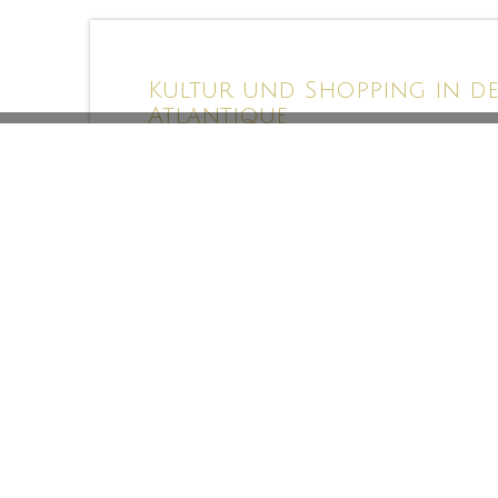
Kultur und Shopping in de
Atlantique
Kulturliebhaber können das Kunstmuseum von Nantes
Versailles erwarten Sie Spaziergänge, Natur, Planta
Die Stadtlandschaft bietet Ihnen zum Beispiel auc
einige Wunder.
Das Viertel Bouffay ist tagsüber und nachts ein sehr
Bars und Restaurants in einer städtischen Atmosphä