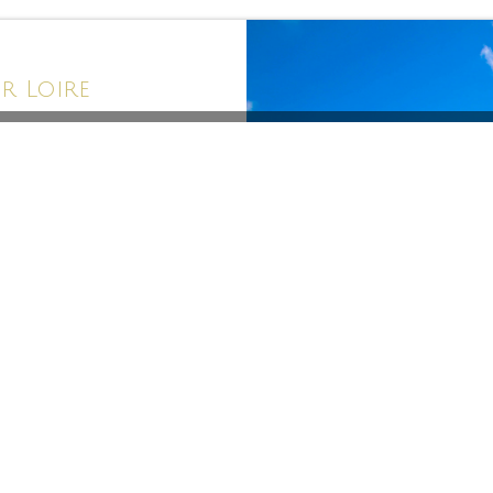
r Loire
 besuchen. Auf der Insel
gen und Wasserfälle.
h mit der Passage Pommeray
 lebhafter Ort, an dem sich
re vermischen.